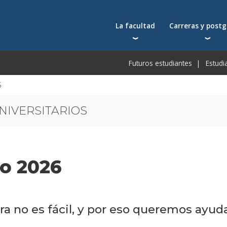
La facultad
Carreras y post
Autoridades
Carreras universit
Bec
Futuros estudiantes
Estudi
Docentes
Postgrados
Bec
Docentes visitantes
Tecnicaturas
Bec
6
Qué nos distingue
Programas ejecuti
De
Acuerdos y reconocimientos
Toda la oferta ac
Pre
Investigación
Centros y cátedras
Conferencias en YouTube
o 2026
Escuela de Negocios
a no es fácil, y por eso queremos ayuda