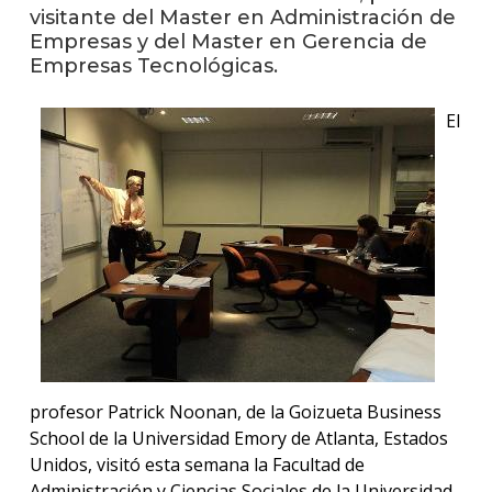
visitante del Master en Administración de
Blog
Empresas y del Master en Gerencia de
de
Empresas Tecnológicas.
negoc
El
profesor Patrick Noonan, de la Goizueta Business
School de la Universidad Emory de Atlanta, Estados
Unidos, visitó esta semana la Facultad de
Administración y Ciencias Sociales de la Universidad