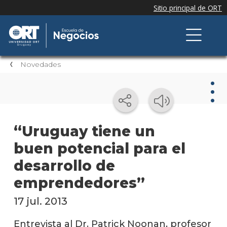
Novedades
Nov
“Uruguay tiene un
buen potencial para el
Nove
de la
desarrollo de
escue
emprendedores”
Testi
17 jul. 2013
Próxi
event
Entrevista al Dr. Patrick Noonan, profesor