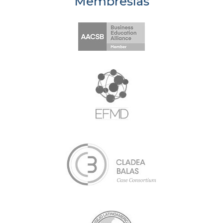
Membresías