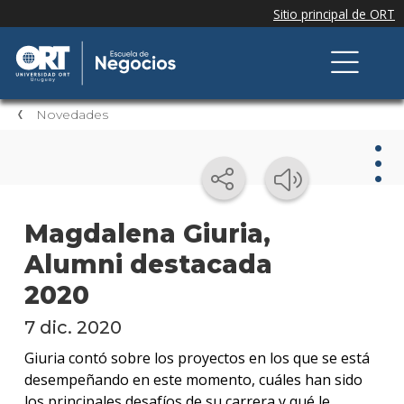
Novedades
Nov
Magdalena Giuria,
Alumni destacada
Nove
de la
2020
escue
7 dic. 2020
Testi
Giuria contó sobre los proyectos en los que se está
Próxi
desempeñando en este momento, cuáles han sido
event
los principales desafíos de su carrera y qué le