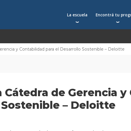
La escuela
Encontrá tu pro
Qué nos distingue
Postgrados
Reconocimientos
Programas
Autoridades
Seminarios
encia y Contabilidad para el Desarrollo Sostenible – Deloitte
Docentes
Toda la oferta acad
Docentes visitantes
Investigación
Alumni
 Cátedra de Gerencia y 
Centros y cátedras
Conferencias en YouTube
 Sostenible – Deloitte
La facultad