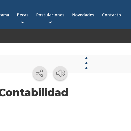
grama
Becas
Postulaciones
Novedades
Contacto
Becas para postgrados
Cómo postularte a un postgrado
Descuentos
Cómo inscribirte a un programa ejecutivo
Solicitá más información
émica
Novedades
Contabilidad
Novedades
de la
escuela