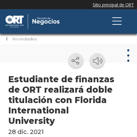
Novedades
Nov
Estudiante de finanzas
de ORT realizará doble
Nove
de la
titulación con Florida
escue
International
Testi
University
Próxi
28 dic. 2021
event