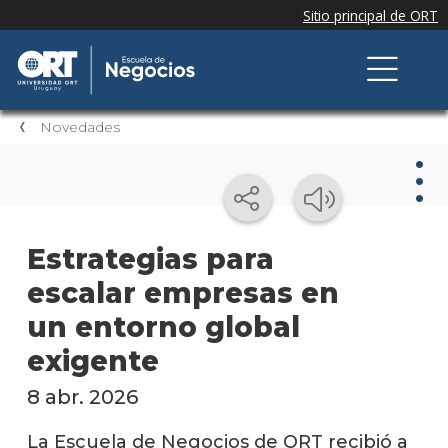
Novedades
Nov
Estrategias para
escalar empresas en
Nove
de la
un entorno global
escue
exigente
Testi
8 abr. 2026
Próxi
event
La Escuela de Negocios de ORT recibió a