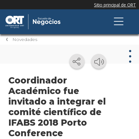
Novedades
Nov
Coordinador
Académico fue
Nove
de la
invitado a integrar el
escue
comité científico de
Testi
IFABS 2018 Porto
Próxi
Conference
event