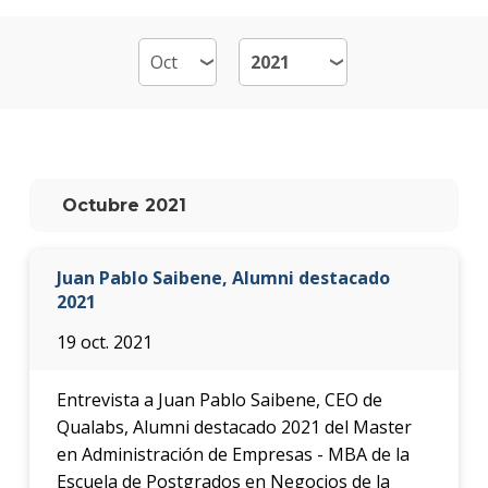
de
Emp
-
MB
Plan
de
estud
Octubre 2021
Qué
cargo
Juan Pablo Saibene, Alumni destacado
ocup
los
2021
gradu
19 oct. 2021
Doce
Entrevista a Juan Pablo Saibene, CEO de
Nove
Qualabs, Alumni destacado 2021 del Master
en Administración de Empresas - MBA de la
Becas
Escuela de Postgrados en Negocios de la
dispo