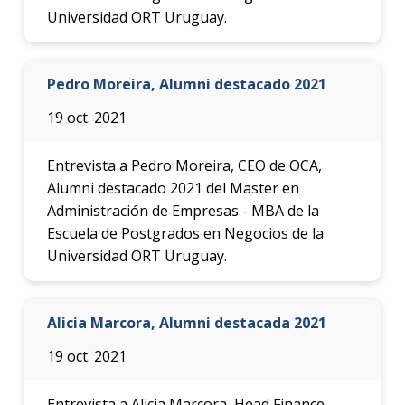
Universidad ORT Uruguay.
Proce
de
postu
Pedro Moreira, Alumni destacado 2021
Solici
19 oct. 2021
más
infor
Entrevista a Pedro Moreira, CEO de OCA,
Alumni destacado 2021 del Master en
Administración de Empresas - MBA de la
Escuela de Postgrados en Negocios de la
Universidad ORT Uruguay.
Alicia Marcora, Alumni destacada 2021
19 oct. 2021
Entrevista a Alicia Marcora, Head Finance