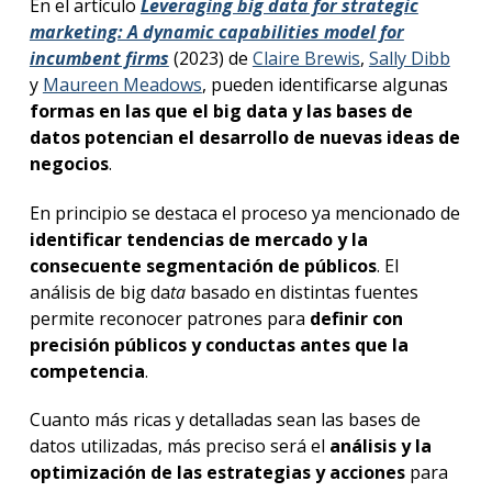
En el artículo
Leveraging big data for strategic
marketing: A dynamic capabilities model for
incumbent firms
(2023) de
Claire Brewis
,
Sally Dibb
y
Maureen Meadows
, pueden identificarse algunas
formas en las que el
big data
y las bases de
datos potencian el desarrollo de nuevas ideas de
negocios
.
En principio se destaca el proceso ya mencionado de
identificar tendencias de mercado y la
consecuente segmentación de públicos
. El
análisis de
big
da
ta
basado en distintas fuentes
permite reconocer patrones para
definir con
precisión públicos y conductas antes que la
competencia
.
Cuanto más ricas y detalladas sean las bases de
datos utilizadas, más preciso será el
análisis y la
optimización de las estrategias y acciones
para