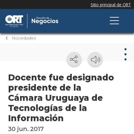
Novedades
Nov
Docente fue designado
presidente de la
Nove
de la
Cámara Uruguaya de
escue
Tecnologías de la
Testi
Información
Próxi
30 jun. 2017
event