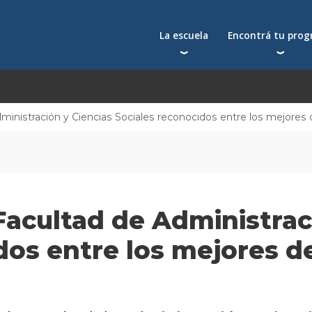
La escuela
Encontrá tu pro
Qué nos distingue
Postgrados
Reconocimientos
Programas
Autoridades
Seminarios
ministración y Ciencias Sociales reconocidos entre los mejores d
Docentes
Toda la oferta acad
Docentes visitantes
Investigación
Alumni
Facultad de Administrac
Centros y cátedras
Conferencias en YouTube
dos entre los mejores de
La facultad