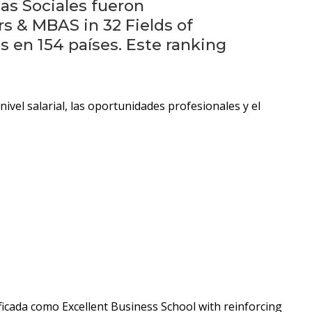
Testimonios
as Sociales fueron
s & MBAS in 32 Fields of
Próximos
 en 154 países. Este ranking
eventos
Blog
nivel salarial, las oportunidades profesionales y el
de
negocios
lificada como Excellent Business School with reinforcing