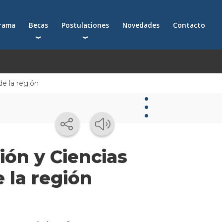
grama
Becas
Postulaciones
Novedades
Contacto
Becas para postgrados
Cómo postularte a un postgrado
Descuentos
Cómo inscribirte a un programa ejecutivo
Solicitá más información
e la región
émica
Novedades
ión y Ciencias
Novedades
 la región
de la
escuela