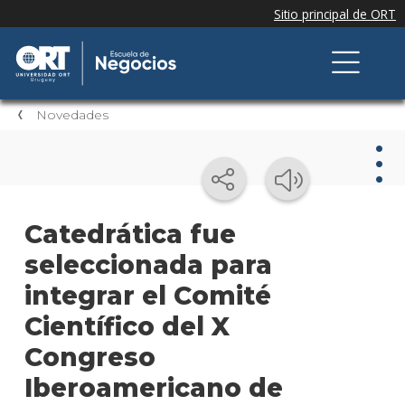
Novedades
Nov
Catedrática fue
seleccionada para
Nove
de la
integrar el Comité
escue
Científico del X
Testi
Congreso
Próxi
Iberoamericano de
event