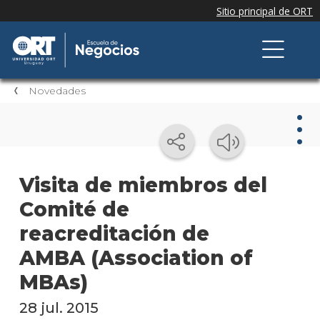
Novedades
Nov
Visita de miembros del
Comité de
Nove
de la
reacreditación de
escue
AMBA (Association of
Testi
MBAs)
Próxi
28 jul. 2015
event