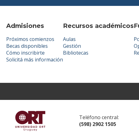
Admisiones
Recursos académicos
F
Próximos comienzos
Aulas
Po
Becas disponibles
Gestión
Op
Cómo inscribirte
Bibliotecas
R
Solicitá más información
Teléfono central:
(598) 2902 1505