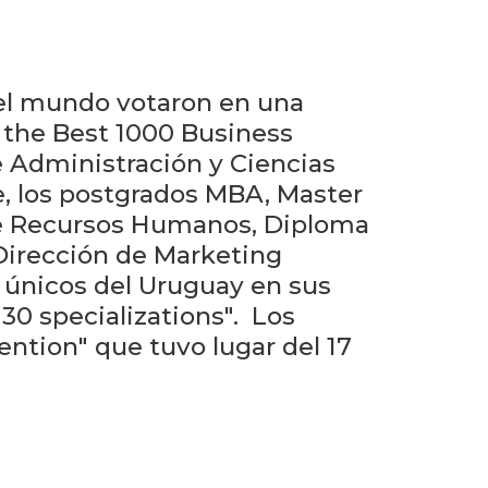
Testimonios
Próximos
eventos
del mundo votaron en una
f the Best 1000 Business
Blog
e Administración y Ciencias
de
e, los postgrados MBA, Master
negocios
de Recursos Humanos, Diploma
Dirección de Marketing
s únicos del Uruguay en sus
0 specializations". Los
ntion" que tuvo lugar del 17