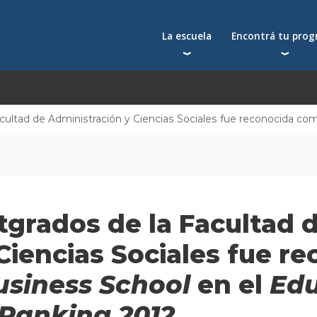
La escuela
Encontrá tu pro
Qué nos distingue
Postgrados
Reconocimientos
Programas
Autoridades
Seminarios
cultad de Administración y Ciencias Sociales fue reconocida c
Docentes
Toda la oferta acad
Docentes visitantes
Investigación
Alumni
tgrados de la Facultad 
Centros y cátedras
Conferencias en YouTube
Ciencias Sociales fue r
La facultad
usiness School
en el
Edu
 Ranking 2012