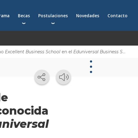
grama
Becas
Postulaciones
Novedades
Contacto
Becas para postgrados
Cómo postularte a un postgrado
Descuentos
Cómo inscribirte a un programa ejecutivo
Solicitá más información
omo
Excellent Business School
en el
Eduniversal Business Schools Ranking 2012
émica
Novedades
de
Novedades
econocida
de la
niversal
escuela