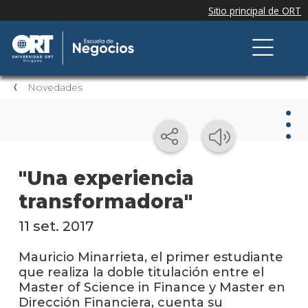
Novedades
Nov
"Una experiencia
transformadora"
Nove
de la
escue
11 set. 2017
Testi
Mauricio Minarrieta, el primer estudiante
que realiza la doble titulación entre el
Próxi
Master of Science in Finance y Master en
event
Dirección Financiera, cuenta su