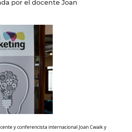
Próximos
ada por el docente Joan
eventos
Eventos
anteriores
Testimonios
La
facultad
en
los
medios
Blog
de la
facultad
cente y conferencista internacional Joan Cwaik y