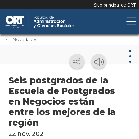
Novedades
Nov
Seis postgrados de la
Escuela de Postgrados
Nove
de la
en Negocios están
facul
entre los mejores de la
Próxi
región
event
22 nov. 2021
Event