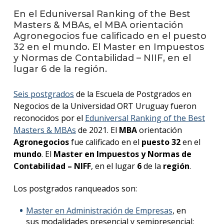
anter
En el Eduniversal Ranking of the Best
Masters & MBAs, el MBA orientación
Testi
Agronegocios fue calificado en el puesto
32 en el mundo. El Master en Impuestos
La
facul
y Normas de Contabilidad – NIIF, en el
en
lugar 6 de la región.
los
medio
Seis postgrados
de la Escuela de Postgrados en
Negocios de la Universidad ORT Uruguay fueron
Blog
de la
reconocidos por el
Eduniversal Ranking of the Best
facul
Masters & MBAs
de 2021. El
MBA
orientación
Agronegocios
fue calificado en el
puesto 32
en el
mundo
. El
Master en Impuestos y Normas de
Contabilidad – NIFF
, en el lugar
6
de la
región
.
Los postgrados ranqueados son:
Master en Administración de Empresas
,
en
sus modalidades presencial y semipresencial
: