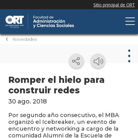
Novedades
Nov
Romper el hielo para
construir redes
Nove
de la
facul
30 ago. 2018
Próxi
Por segundo año consecutivo, el MBA
event
organizó el Icebreaker, un evento de
encuentro y networking a cargo de la
Event
comunidad Alumni de la Escuela de