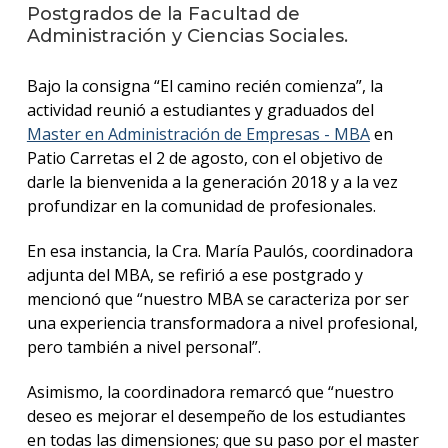
anter
Postgrados de la Facultad de
Administración y Ciencias Sociales.
Testi
Bajo la consigna “El camino recién comienza”, la
La
actividad reunió a estudiantes y graduados del
facul
en
Master en Administración de Empresas - MBA
en
los
Patio Carretas el 2 de agosto, con el objetivo de
medio
darle la bienvenida a la generación 2018 y a la vez
profundizar en la comunidad de profesionales.
Blog
de la
En esa instancia, la Cra. María Paulós, coordinadora
facul
adjunta del MBA, se refirió a ese postgrado y
mencionó que “nuestro MBA se caracteriza por ser
una experiencia transformadora a nivel profesional,
pero también a nivel personal”.
Asimismo, la coordinadora remarcó que “nuestro
deseo es mejorar el desempeño de los estudiantes
en todas las dimensiones; que su paso por el master