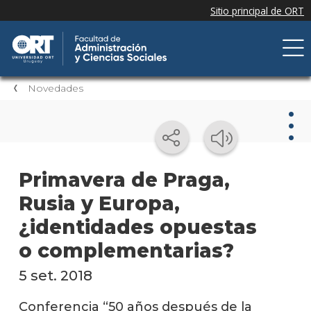
Novedades
Nov
Primavera de Praga,
Rusia y Europa,
Nove
de la
¿identidades opuestas
facul
o complementarias?
Próxi
event
5 set. 2018
Event
Conferencia “50 años después de la