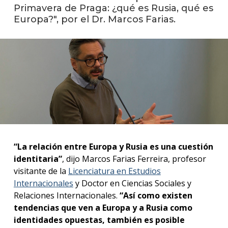
anter
Primavera de Praga: ¿qué es Rusia, qué es
Europa?", por el Dr. Marcos Farias.
Testi
La
facul
en
los
medio
Blog
de la
facul
“La relación entre Europa y Rusia es una cuestión
identitaria”
, dijo Marcos Farias Ferreira, profesor
visitante de la
Licenciatura en Estudios
Internacionales
y Doctor en Ciencias Sociales y
Relaciones Internacionales.
“Así como existen
tendencias que ven a Europa y a Rusia como
identidades opuestas, también es posible