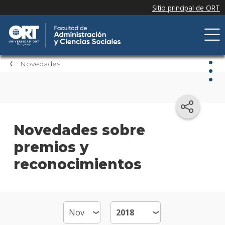
Novedades
Nov
Nove
Novedades sobre
de la
premios y
facul
reconocimientos
Próxi
event
Event
anter