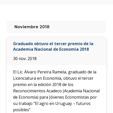
Testi
La
facul
en
Noviembre 2018
los
medio
Graduado obtuvo el tercer premio de la
Blog
de la
Academia Nacional de Economía 2018
facul
30 nov. 2018
El Lic. Álvaro Pereira Ramela, graduado de la
Licenciatura en Economía, obtuvo el tercer
premio en la edición 2018 de los
Reconocimientos Acadeco (Academia Nacional
de Economía) para Jóvenes Economistas por
su trabajo “El agro en Uruguay – futuros
posibles”.