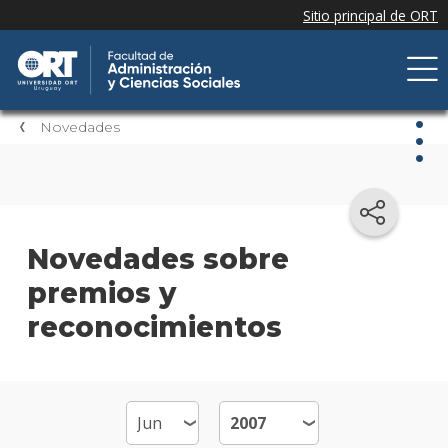
Novedades
Nov
Nove
Novedades sobre
de la
premios y
facul
reconocimientos
Próxi
event
Event
anter