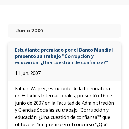
Testi
La
facul
en
Junio 2007
los
medio
Estudiante premiado por el Banco Mundial
Blog
de la
presentó su trabajo "Corrupción y
facul
educación. ¿Una cuestión de confianza?"
11 jun. 2007
Fabián Wajner, estudiante de la Licenciatura
en Estudios Internacionales, presentó el 6 de
junio de 2007 en la Facultad de Administración
y Ciencias Sociales su trabajo "Corrupción y
educación. ¿Una cuestión de confianza?" que
obtuvo el 1er. premio en el concurso "¿Qué