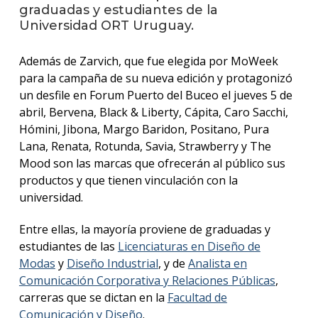
anter
graduadas y estudiantes de la
Universidad ORT Uruguay.
Testi
Además de Zarvich, que fue elegida por MoWeek
La
para la campaña de su nueva edición y protagonizó
facul
en
un desfile en Forum Puerto del Buceo el jueves 5 de
los
abril, Bervena, Black & Liberty, Cápita, Caro Sacchi,
medio
Hómini, Jibona, Margo Baridon, Positano, Pura
Lana, Renata, Rotunda, Savia, Strawberry y The
Blog
Mood son las marcas que ofrecerán al público sus
de la
facul
productos y que tienen vinculación con la
universidad.
Entre ellas, la mayoría proviene de graduadas y
estudiantes de las
Licenciaturas en Diseño de
Modas
y
Diseño Industrial
, y de
Analista en
Comunicación Corporativa y Relaciones Públicas
,
carreras que se dictan en la
Facultad de
Comunicación y Diseño
.