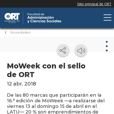
Novedades
Nov
MoWeek con el sello
de ORT
Nove
de la
facul
12 abr. 2018
Próxi
De las 80 marcas que participarán en la
event
a
16.
edición de MoWeek —a realizarse del
viernes 13 al domingo 15 de abril en el
Event
LATU— 20 % son emprendimientos de