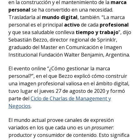
anter
en la construcción y el mantenimiento de la
marca
personal
se ha convertido en una necesidad.
Testi
Trasladarla al
mundo digital
, también. “La marca
personal es el principal
activo
de cada
profesional
La
y que sea saludable conlleva
tiempo y trabajo
”, dijo
facul
Sebastián Bezzo, director regional de Sprinklr,
en
graduado del Master en Comunicación e Imagen
los
medio
Institucional Fundación Walter Benjamin, Argentina.
Blog
El evento online “¿Cómo gestionar la marca
de la
personal?”, en el que Bezzo explicó cómo construir
facul
una imagen profesional valiosa en el ámbito digital,
tuvo lugar el jueves 27 de agosto de 2020 y formó
parte del
Ciclo de Charlas de Management y
Negocios
.
El mundo actual provee canales de expresión
variados en los que cada uno es un
prosumer
:
productor y consumidor de contenido. Esto significa