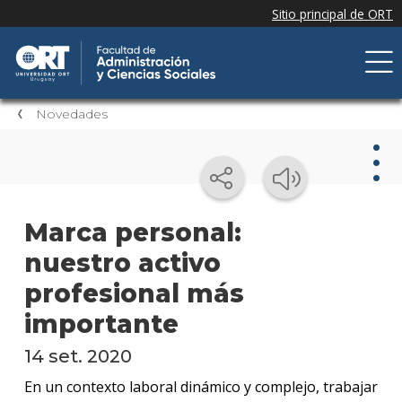
Novedades
Nov
Marca personal:
nuestro activo
Nove
de la
profesional más
facul
importante
Próxi
event
14 set. 2020
En un contexto laboral dinámico y complejo, trabajar
Event