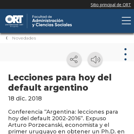
Novedades
Nov
Lecciones para hoy del
default argentino
Nove
de la
facul
18 dic. 2018
Próxi
Conferencia “Argentina: lecciones para
event
hoy del default 2002-2016”. Expuso
Arturo Porzecanski, economista y el
Event
primer uruguayo en obtener un Ph.D. en