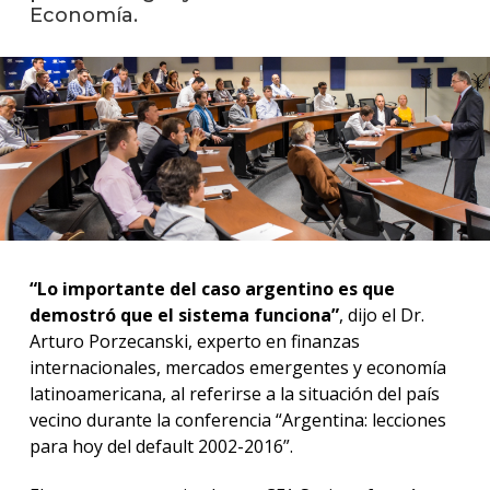
anter
Economía.
Testi
La
facul
en
los
medio
Blog
de la
facul
“Lo importante del caso argentino es que
demostró que el sistema funciona”
, dijo el Dr.
Arturo Porzecanski, experto en finanzas
internacionales, mercados emergentes y economía
latinoamericana, al referirse a la situación del país
vecino durante la conferencia “Argentina: lecciones
para hoy del default 2002-2016”.