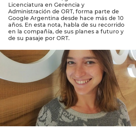
anter
Licenciatura en Gerencia y
Administración de ORT, forma parte de
Testi
Google Argentina desde hace más de 10
años. En esta nota, habla de su recorrido
La
en la compañía, de sus planes a futuro y
facul
de su pasaje por ORT.
en
los
medio
Blog
de la
facul