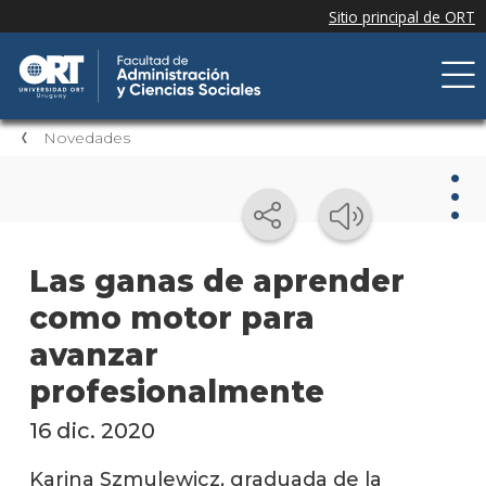
Novedades
Nov
Las ganas de aprender
como motor para
Nove
de la
avanzar
facul
profesionalmente
Próxi
event
16 dic. 2020
Event
Karina Szmulewicz, graduada de la