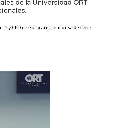
Próximos
nales de la Universidad ORT
eventos
ionales.
Eventos
dor y CEO de Gurucargo, empresa de fletes
anteriores
Testimonios
La
facultad
en
los
medios
Blog
de la
facultad