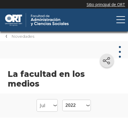
Novedades
Nov
La facultad en los
medios
Nove
de la
facul
Próxi
event
Event