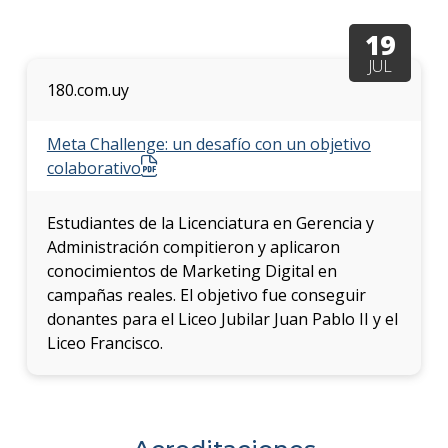
anter
19
Testi
JUL
180.com.uy
La
facul
en
Meta Challenge: un desafío con un objetivo
los
colaborativo
medio
Blog
Estudiantes de la Licenciatura en Gerencia y
de la
Administración compitieron y aplicaron
facul
conocimientos de Marketing Digital en
campañas reales. El objetivo fue conseguir
donantes para el Liceo Jubilar Juan Pablo II y el
Liceo Francisco.