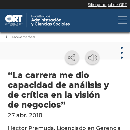
Novedades
Nov
“La carrera me dio
capacidad de análisis y
Nove
de la
de crítica en la visión
facul
de negocios”
Próxi
event
27 abr. 2018
Event
Héctor Premuda, Licenciado en Gerencia