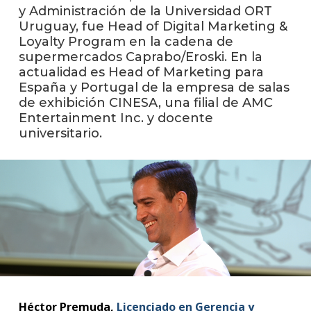
anter
y Administración de la Universidad ORT
Uruguay, fue Head of Digital Marketing &
Testi
Loyalty Program en la cadena de
supermercados Caprabo/Eroski. En la
La
actualidad es Head of Marketing para
facul
España y Portugal de la empresa de salas
en
de exhibición CINESA, una filial de AMC
los
Entertainment Inc. y docente
medio
universitario.
Blog
de la
facul
Héctor Premuda,
Licenciado en Gerencia y