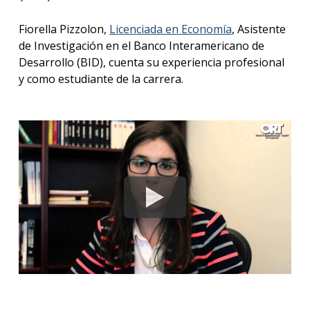
anter
Fiorella Pizzolon,
Licenciada en Economía
, Asistente
Testi
de Investigación en el Banco Interamericano de
Desarrollo (BID), cuenta su experiencia profesional
La
y como estudiante de la carrera.
facul
en
los
medio
Blog
de la
facul