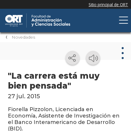
Novedades
Nov
"La carrera está muy
bien pensada"
Nove
de la
facul
27 jul. 2015
Próxi
Fiorella Pizzolon, Licenciada en
event
Economía, Asistente de Investigación en
el Banco Interamericano de Desarrollo
Event
(BID).