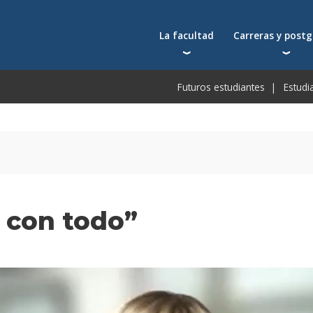
La facultad
Carreras y post
Autoridades
Carreras universit
Bec
Futuros estudiantes
Estudi
Docentes
Postgrados
Bec
Docentes visitantes
Tecnicaturas
Bec
Qué nos distingue
Programas ejecuti
De
Acuerdos y reconocimientos
Toda la oferta ac
Pre
Investigación
Centros y cátedras
 con todo”
Conferencias en YouTube
Escuela de Negocios