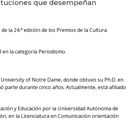
Próximos
stituciones que desempeñan
eventos
Eventos
a
de la 24.
edición de los Premios de la Cultura
anteriores
Testimonios
8 en la categoría Periodismo.
La
facultad
n University of Notre Dame, donde obtuvo su Ph.D. en
en
 parte durante cinco años. Actualmente, está afiliado
los
medios
ación y Educación por la Universidad Autónoma de
Blog
ón, en la Licenciatura en Comunicación orientación
de la
facultad