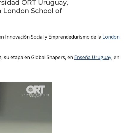
Próximos
ersidad ORT Uruguay,
eventos
a London School of
Eventos
anteriores
en Innovación Social y Emprendedurismo de la
London
Testimonios
s, su etapa en Global Shapers, en
Enseña Uruguay
, en
La
facultad
en
los
medios
Blog
de la
facultad