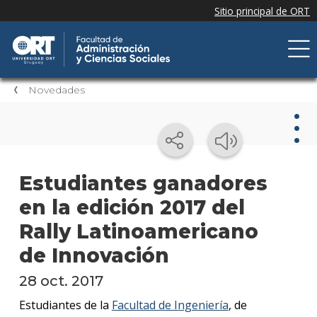
Novedades
Nov
Estudiantes ganadores
en la edición 2017 del
Nove
de la
Rally Latinoamericano
facul
de Innovación
Próxi
event
28 oct. 2017
Estudiantes de la
Facultad de Ingeniería
, de
Event