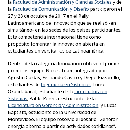
anter
la
Facultad de Administración y Ciencias Sociales
y de
la
Facultad de Comunicación y Diseño
participaron el
Testi
27 y 28 de octubre de 2017 en el Rally
Latinoamericano de Innovación que se realizó -en
La
simultáneo- en las sedes de los países participantes.
facul
Esta competencia internacional tiene como
en
propósito fomentar la innovación abierta en
los
medio
estudiantes universitarios de Latinoamérica.
Blog
Dentro de la categoría Innovación obtuvo el primer
de la
premio el equipo Naxus Team, integrado por:
facul
Agustín Caldas, Fernando Castro y Diego Pizzarello,
estudiantes de
Ingeniería en Sistemas
; Lucio
Oxandabarat, estudiante de la
Licenciatura en
Sistemas
; Pablo Pereira, estudiante de la
Licenciatura en Gerencia y Administración
, y Lucas
Baptista, estudiante de la Universidad de
Montevideo. El equipo resolvió el desafío “Generar
energía alterna a partir de actividades cotidianas”.