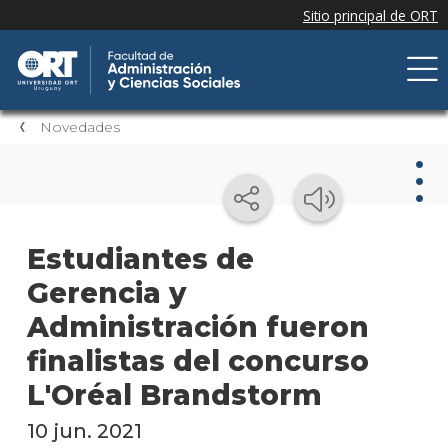
Novedades
Nov
Estudiantes de
Gerencia y
Nove
de la
Administración fueron
facul
finalistas del concurso
Próxi
L'Oréal Brandstorm
event
10 jun. 2021
Event