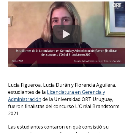
anter
Testi
La
facul
en
los
medio
Blog
de la
facul
Lucía Figueroa, Lucía Durán y Florencia Aguilera,
estudiantes de la
Licenciatura en Gerencia y
Administración
de la Universidad ORT Uruguay,
fueron finalistas del concurso L'Oréal Brandstorm
2021.
Las estudiantes contaron en qué consistió su