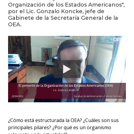
anter
Organización de los Estados Americanos",
por el Lic. Gonzalo Koncke, jefe de
Testi
Gabinete de la Secretaría General de la
OEA.
La
facul
en
los
medio
Blog
de la
facul
¿Cómo está estructurada la OEA? ¿Cuáles son sus
principales pilares? ¿Por qué es un organismo