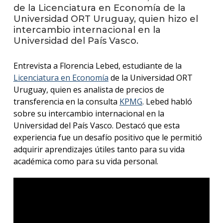
anter
de la Licenciatura en Economía de la
Universidad ORT Uruguay, quien hizo el
Testi
intercambio internacional en la
Universidad del País Vasco.
La
facul
Entrevista a Florencia Lebed, estudiante de la
en
los
Licenciatura en Economía
de la Universidad ORT
medio
Uruguay, quien es analista de precios de
transferencia en la consulta
KPMG
. Lebed habló
Blog
sobre su intercambio internacional en la
de la
Universidad del País Vasco. Destacó que esta
facul
experiencia fue un desafío positivo que le permitió
adquirir aprendizajes útiles tanto para su vida
académica como para su vida personal.