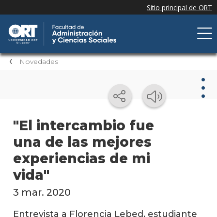
Novedades
Nov
"El intercambio fue
una de las mejores
Nove
de la
experiencias de mi
facul
vida"
Próxi
event
3 mar. 2020
Event
Entrevista a Florencia Lebed, estudiante