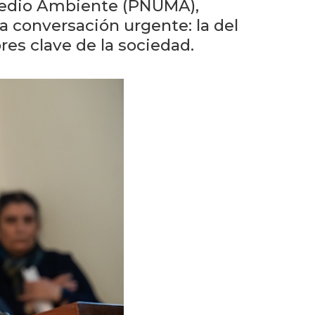
Próximos
 Medio Ambiente (PNUMA),
eventos
a conversación urgente: la del
res clave de la sociedad.
Eventos
anteriores
Testimonios
La
facultad
en
los
medios
Blog
de la
facultad