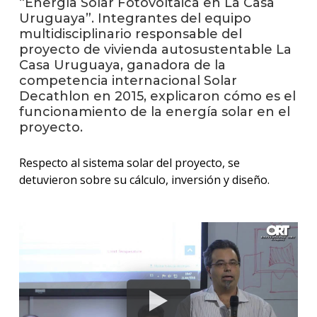
“Energía Solar Fotovoltaica en La Casa
anter
Uruguaya”. Integrantes del equipo
multidisciplinario responsable del
Testi
proyecto de vivienda autosustentable La
Casa Uruguaya, ganadora de la
La
competencia internacional Solar
facul
en
Decathlon en 2015, explicaron cómo es el
los
funcionamiento de la energía solar en el
medio
proyecto.
Blog
Respecto al sistema solar del proyecto, se
de la
facul
detuvieron sobre su cálculo, inversión y diseño.