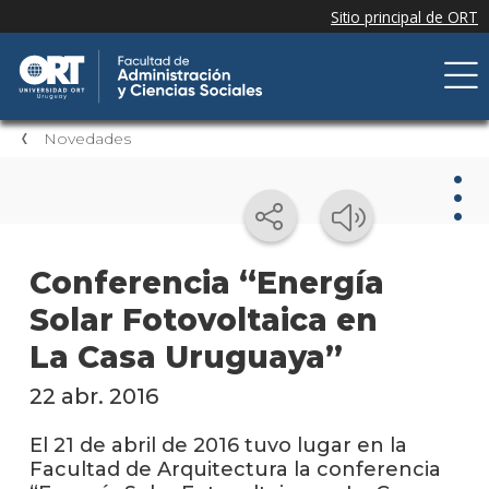
Novedades
Nov
Conferencia “Energía
Solar Fotovoltaica en
Nove
de la
La Casa Uruguaya”
facul
22 abr. 2016
Próxi
event
El 21 de abril de 2016 tuvo lugar en la
Facultad de Arquitectura la conferencia
Event