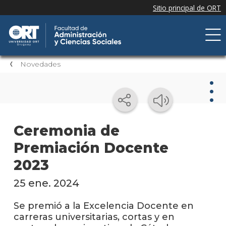
Novedades
Nov
Ceremonia de
Premiación Docente
Nove
de la
2023
facul
25 ene. 2024
Próxi
event
Se premió a la Excelencia Docente en
carreras universitarias, cortas y en
Event