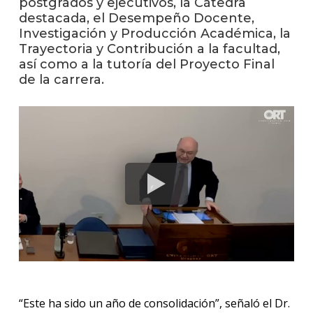
postgrados y ejecutivos, la Cátedra
anter
destacada, el Desempeño Docente,
Investigación y Producción Académica, la
Testi
Trayectoria y Contribución a la facultad,
así como a la tutoría del Proyecto Final
La
de la carrera.
facul
en
los
medio
Blog
de la
facul
“Este ha sido un año de consolidación”, señaló el Dr.