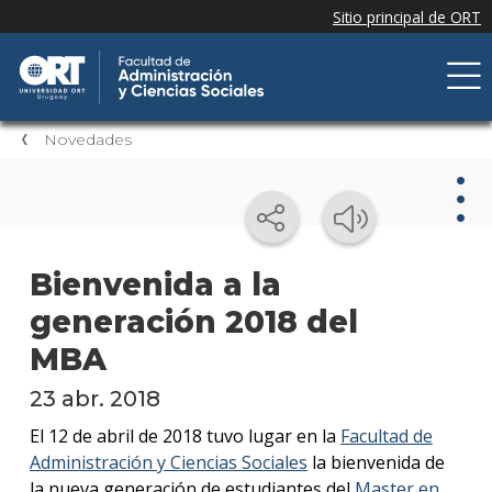
Novedades
Nov
Bienvenida a la
generación 2018 del
Nove
de la
MBA
facul
23 abr. 2018
Próxi
event
El 12 de abril de 2018 tuvo lugar en la
Facultad de
Administración y Ciencias Sociales
la bienvenida de
Event
la nueva generación de estudiantes del
Master en