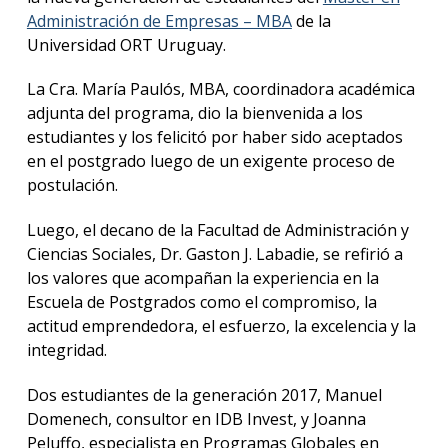
anter
Administración de Empresas – MBA
de la
Universidad ORT Uruguay.
Testi
La Cra. María Paulós, MBA, coordinadora académica
La
adjunta del programa, dio la bienvenida a los
facul
en
estudiantes y los felicitó por haber sido aceptados
los
en el postgrado luego de un exigente proceso de
medio
postulación.
Blog
Luego, el decano de la Facultad de Administración y
de la
facul
Ciencias Sociales, Dr. Gaston J. Labadie, se refirió a
los valores que acompañan la experiencia en la
Escuela de Postgrados como el compromiso, la
actitud emprendedora, el esfuerzo, la excelencia y la
integridad.
Dos estudiantes de la generación 2017, Manuel
Domenech, consultor en IDB Invest, y Joanna
Peluffo, especialista en Programas Globales en