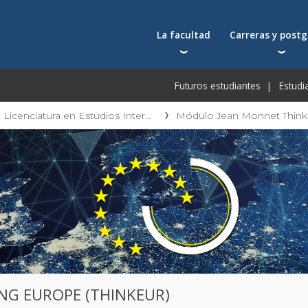
La facultad
Carreras y post
Autoridades
Carreras universit
Bec
Futuros estudiantes
Estudi
Docentes
Postgrados
Bec
Docentes visitantes
Tecnicaturas
Bec
Licenciatura en Estudios Internacionales
Qué nos distingue
Programas ejecuti
De
Acuerdos y reconocimientos
Toda la oferta ac
Pre
Investigación
Centros y cátedras
Conferencias en YouTube
Escuela de Negocios
G EUROPE (THINKEUR)