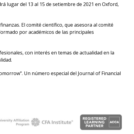
Testimonios
rá lugar del 13 al 15 de setiembre de 2021 en Oxford,
Próximos
eventos
inanzas. El comité científico, que asesora al comité
 formado por académicos de las principales
Blog
de
esionales, con interés en temas de actualidad en la
negocios
lidad.
 tomorrow". Un número especial del Journal of Financial