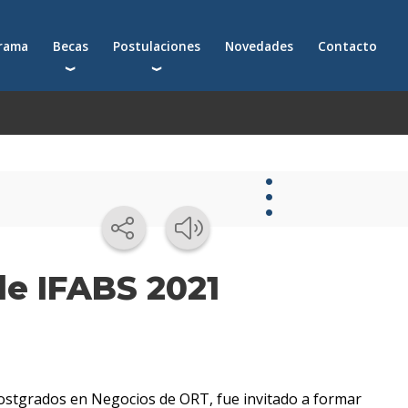
grama
Becas
Postulaciones
Novedades
Contacto
Becas para postgrados
Cómo postularte a un postgrado
Descuentos
Cómo inscribirte a un programa ejecutivo
Solicitá más información
émica
Novedades
de IFABS 2021
Novedades
de la
escuela
Postgrados en Negocios de ORT, fue invitado a formar