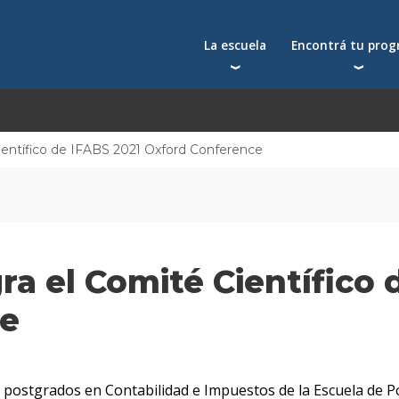
La escuela
Encontrá tu pro
Qué nos distingue
Postgrados
Reconocimientos
Programas
Autoridades
Seminarios
ientífico de IFABS 2021 Oxford Conference
Docentes
Toda la oferta acad
Docentes visitantes
Investigación
Alumni
ra el Comité Científico 
Centros y cátedras
Conferencias en YouTube
ce
La facultad
s postgrados en Contabilidad e Impuestos de la Escuela de 