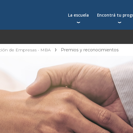
La escuela
Encontrá tu pro
Qué nos distingue
Postgrados
Reconocimientos
Programas
Autoridades
Seminarios
ación de Empresas - MBA
Premios y reconocimientos
Docentes
Toda la oferta acad
Docentes visitantes
Investigación
Alumni
Centros y cátedras
Conferencias en YouTube
La facultad