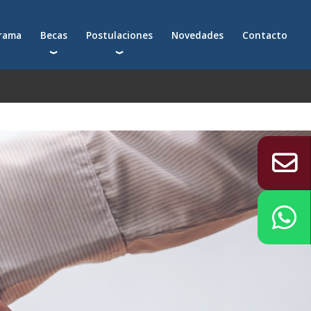
grama
Becas
Postulaciones
Novedades
Contacto
Becas para postgrados
Cómo postularte a un postgrado
Descuentos
Cómo inscribirte a un programa ejecutivo
Solicitá más información
émica