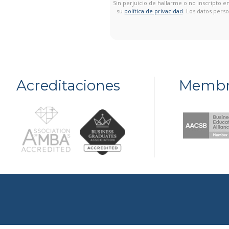
Sin perjuicio de hallarme o no inscripto 
su
política de privacidad
. Los datos pers
Acreditaciones
Membr