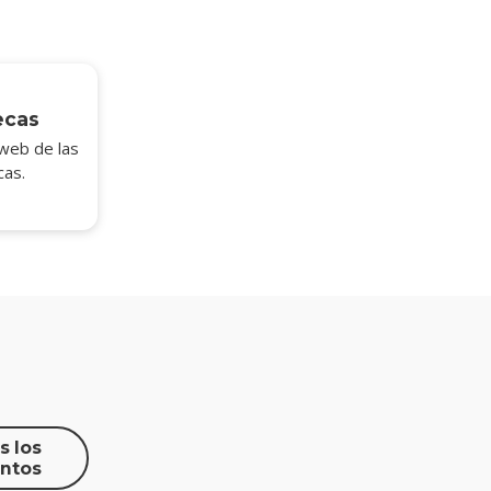
ecas
 web de las
cas.
s los
ntos