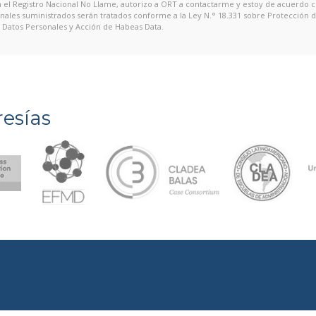
en el Registro Nacional No Llame, autorizo a ORT a contactarme y estoy de acuerdo 
onales suministrados serán tratados conforme a la Ley N.° 18.331 sobre Protección 
Datos Personales y Acción de Habeas Data.
esías