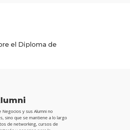
Diploma
de
Especializació
en
bre el Diploma de
Recursos
Humanos
Plan
de
estudios
lumni
Docentes
de Negocios y sus Alumni no
ios, sino que se mantiene a lo largo
Qué
ntos de networking, cursos de
hacen