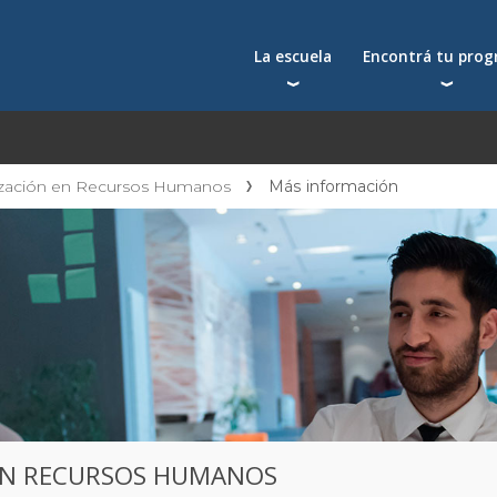
La escuela
Encontrá tu pro
Qué nos distingue
Postgrados
Reconocimientos
Programas
Autoridades
Seminarios
ización en Recursos Humanos
Más información
Docentes
Toda la oferta acad
Docentes visitantes
Investigación
Alumni
Centros y cátedras
Conferencias en YouTube
La facultad
 EN RECURSOS HUMANOS