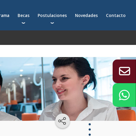
grama
Becas
Postulaciones
Novedades
Contacto
Becas para postgrados
Cómo postularte a un postgrado
Descuentos
Cómo inscribirte a un programa ejecutivo
Solicitá más información
émica