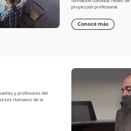
formación continua, redes de i
proyección profesional.
Conocé más
ipantes y profesores del
ecursos Humanos de la