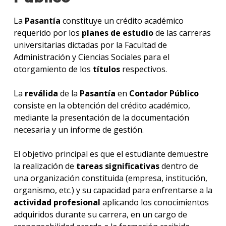
Mater
La
Pasantía
constituye un crédito académico
Qué
requerido por los
planes de estudio
de las carreras
hace
universitarias dictadas por la Facultad de
los
Administración y Ciencias Sociales para el
gradu
otorgamiento de los
títulos
respectivos.
Por
qué
La
reválida
de la
Pasantía
en
Contador Público
estud
consiste en la obtención del crédito académico,
Conta
mediante la presentación de la documentación
Públi
necesaria y un informe de gestión.
Doce
El objetivo principal es que el estudiante demuestre
Becas
la realización de
tareas significativas
dentro de
dispo
una organización constituida (empresa, institución,
organismo, etc.) y su capacidad para enfrentarse a la
Iniciá
actividad profesional
aplicando los conocimientos
tu
adquiridos durante su carrera, en un cargo de
inscri