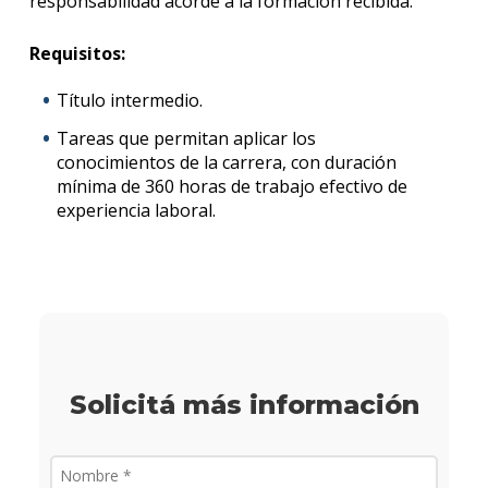
responsabilidad acorde a la formación recibida.
Solici
más
Requisitos:
infor
Título intermedio.
Tareas que permitan aplicar los
conocimientos de la carrera, con duración
mínima de 360 horas de trabajo efectivo de
experiencia laboral.
Solicitá más información