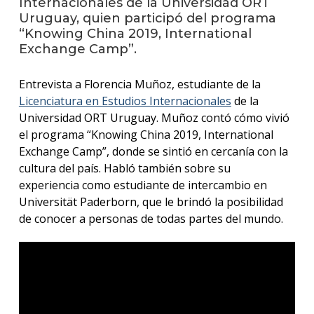
Internacionales de la Universidad ORT
anter
Uruguay, quien participó del programa
“Knowing China 2019, International
Testi
Exchange Camp”.
La
facul
Entrevista a Florencia Muñoz, estudiante de la
en
Licenciatura en Estudios Internacionales
de la
los
Universidad ORT Uruguay. Muñoz contó cómo vivió
medio
el programa “Knowing China 2019, International
Blog
Exchange Camp”, donde se sintió en cercanía con la
de la
cultura del país. Habló también sobre su
facul
experiencia como estudiante de intercambio en
Universität Paderborn, que le brindó la posibilidad
de conocer a personas de todas partes del mundo.