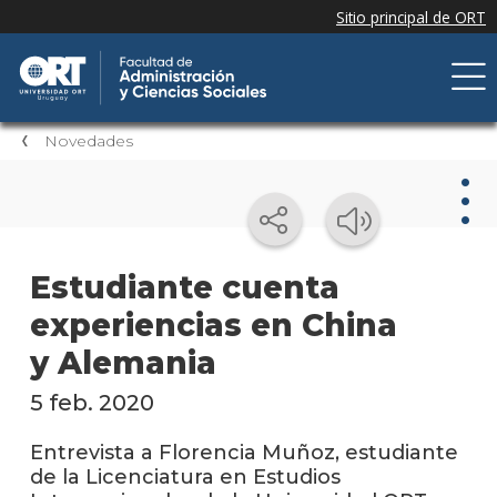
Novedades
Nov
Estudiante cuenta
experiencias en China
Nove
de la
y Alemania
facul
5 feb. 2020
Próxi
event
Entrevista a Florencia Muñoz, estudiante
de la Licenciatura en Estudios
Event