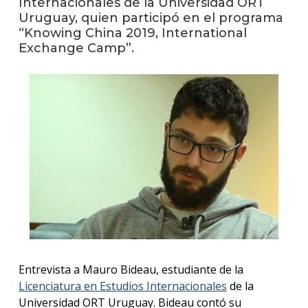
Internacionales de la Universidad ORT
anter
Uruguay, quien participó en el programa
“Knowing China 2019, International
Testi
Exchange Camp”.
La
facul
en
los
medio
Blog
de la
facul
Entrevista a Mauro Bideau, estudiante de la
Licenciatura en Estudios Internacionales
de la
Universidad ORT Uruguay. Bideau contó su