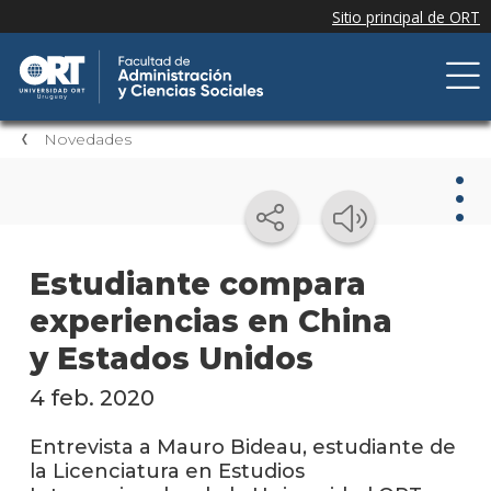
Novedades
Nov
Estudiante compara
experiencias en China
Nove
de la
y Estados Unidos
facul
4 feb. 2020
Próxi
event
Entrevista a Mauro Bideau, estudiante de
la Licenciatura en Estudios
Event