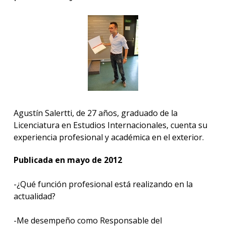
anter
Testi
La
facul
en
los
medio
Blog
Agustín Salertti, de 27 años, graduado de la
de la
Licenciatura en Estudios Internacionales, cuenta su
facul
experiencia profesional y académica en el exterior.
Publicada en mayo de 2012
-¿Qué función profesional está realizando en la
actualidad?
-Me desempeño como Responsable del