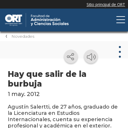
Novedades
Nov
Hay que salir de la
burbuja
Nove
de la
facul
1 may. 2012
Próxi
Agustín Salertti, de 27 años, graduado de
event
la Licenciatura en Estudios
Internacionales, cuenta su experiencia
Event
profesional y académica en el exterior.