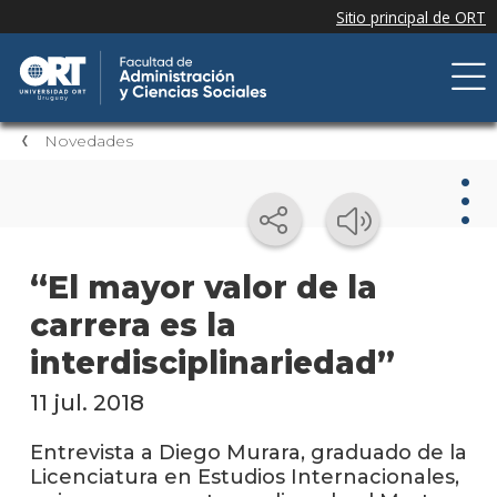
Novedades
Nov
“El mayor valor de la
carrera es la
Nove
de la
interdisciplinariedad”
facul
11 jul. 2018
Próxi
event
Entrevista a Diego Murara, graduado de la
Licenciatura en Estudios Internacionales,
Event