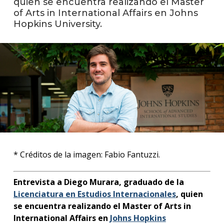
quien se encuentra realizando el Master
anter
of Arts in International Affairs en Johns
Hopkins University.
Testi
La
facul
en
los
medio
Blog
de la
facul
* Créditos de la imagen: Fabio Fantuzzi.
Entrevista a Diego Murara, graduado de la
Licenciatura en Estudios Internacionales
, quien
se encuentra realizando el Master of Arts in
International Affairs en
Johns Hopkins